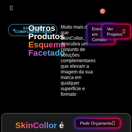
0
Outros
Muito mais do
SOLUÇÕES
Entre
Ver
COMPLEMENTARES
que
Produtos
em
Projetos
SkinCollor.,
Contato
Esquema
descubra um
conjunto de
Facetado
soluções
complementares
que elevam a
imagem da sua
marca em
qualquer
superfície e
formato
SkinCollor
é
Pedir Orçamento