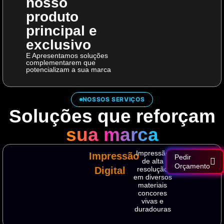
nosso
produto
principal e
exclusivo
E Apresentamos soluções
complementarem que
potencializam a sua marca
NOSSOS SERVIÇOS
Soluções que reforçam
sua marca
Impressão
Impressão
Pedir
de alta
Orçamento
Digital
resolução
em diversos
materiais
concores
vivas e
duradouras