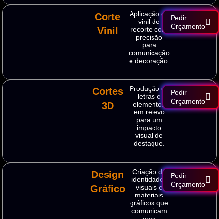
Aplicação de
Corte
Pedir
vinil de
Orçamento
Vinil
recorte com
precisão
para
comunicação
e decoração.
Produção de
Cortes
Pedir
letras e
Orçamento
3D
elementos
em relevo
para um
impacto
visual de
destaque.
Criação de
Design
Pedir
identidades
Orçamento
Gráfico
visuais e
materiais
gráficos que
comunicam
com