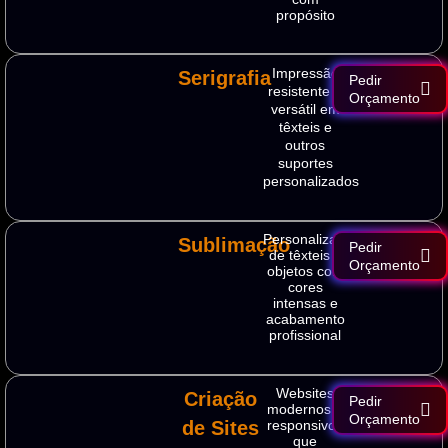
propósito
Impressão
Serigrafia
Pedir
resistente e
Orçamento
versátil em
têxteis e
outros
suportes
personalizados
Personalização
Sublimação
Pedir
de têxteis e
Orçamento
objetos com
cores
intensas e
acabamento
profissional
Websites
Criação
Pedir
modernos e
Orçamento
de Sites
responsivos
que